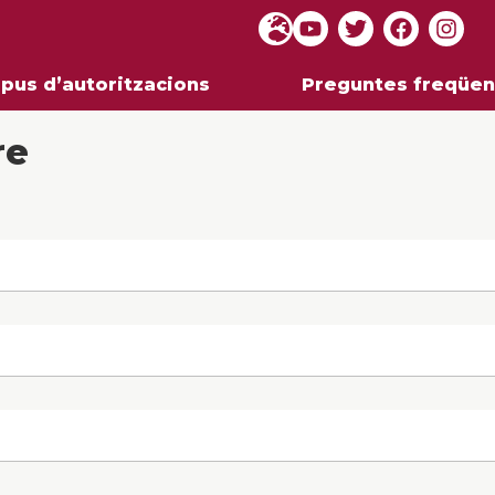
ipus d’autoritzacions
Preguntes freqüen
re