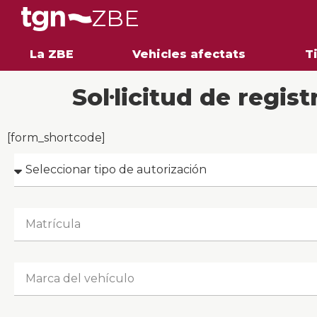
ZBE
La ZBE
Vehicles afectats
T
Sol·licitud de regist
[form_shortcode]